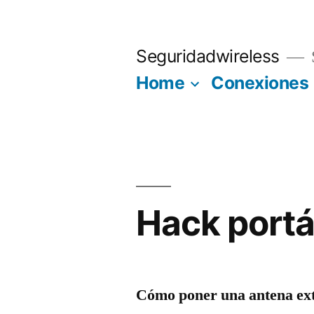
Saltar
al
Seguridadwireless
contenido
Home
Conexiones
Hack portá
Cómo poner una antena ext