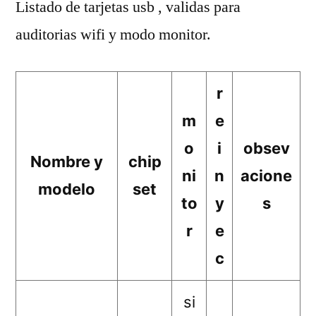
Listado de tarjetas usb , validas para
auditorias wifi y modo monitor.
r
m
e
o
i
obsev
Nombre y
chip
ni
n
acione
modelo
set
to
y
s
r
e
c
si