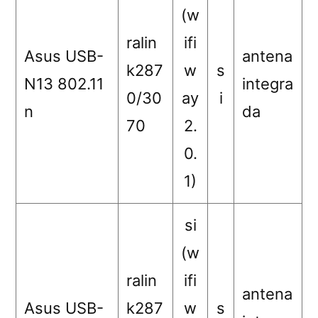
(w
ralin
ifi
Asus USB-
antena
k287
w
s
N13 802.11
integra
0/30
ay
i
n
da
70
2.
0.
1)
si
(w
ralin
ifi
antena
Asus USB-
k287
w
s