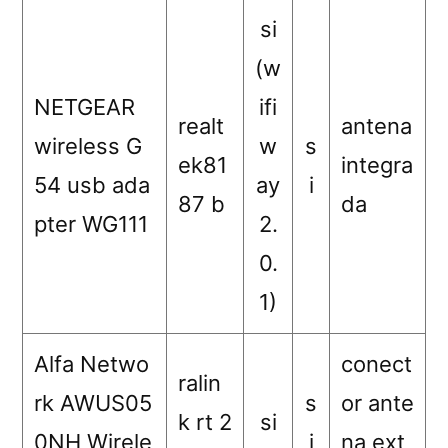
si
(w
NETGEAR
ifi
realt
antena
wireless G
w
s
ek81
integra
54 usb ada
ay
i
87 b
da
pter WG111
2.
0.
1)
Alfa Netwo
conect
ralin
rk AWUS05
s
or ante
k rt 2
si
0NH Wirele
i
na ext