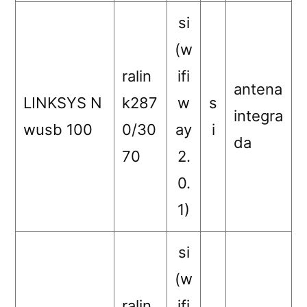
si
(w
ralin
ifi
antena
LINKSYS N
k287
w
s
integra
wusb 100
0/30
ay
i
da
70
2.
0.
1)
si
(w
ralin
ifi