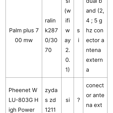
si
dual b
(w
and (2,
ralin
ifi
4 ; 5 g
Palm plus 7
k287
w
s
hz con
00 mw
0/30
ay
i
ector a
70
2.
ntena
0.
extern
1)
a
conect
Pheenet W
zyda
or ante
LU-803G H
s zd
si
?
na ext
igh Power
1211