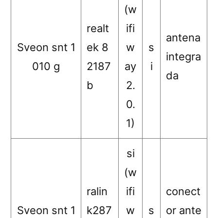
(w
realt
ifi
antena
Sveon snt 1
ek 8
w
s
integra
010 g
2187
ay
i
da
b
2.
0.
1)
si
(w
ralin
ifi
conect
Sveon snt 1
k287
w
s
or ante