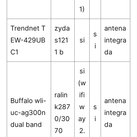
1)
Trendnet T
zyda
antena
s
EW-429UB
s121
si
integra
i
C1
1 b
da
si
(w
ralin
ifi
Buffalo wli-
antena
k287
w
s
uc-ag300n
integra
0/30
ay
i
dual band
da
70
2.