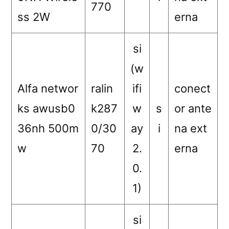
770
ss 2W
erna
si
(w
Alfa networ
ralin
ifi
conect
ks awusb0
k287
w
s
or ante
36nh 500m
0/30
ay
i
na ext
w
70
2.
erna
0.
1)
si