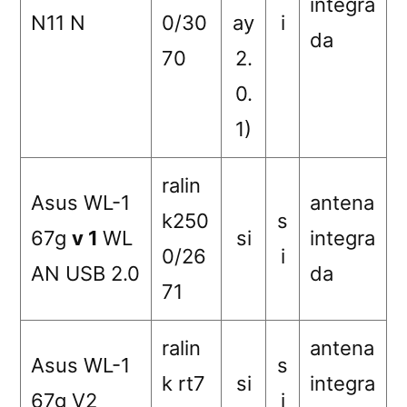
integra
N11 N
0/30
ay
i
da
70
2.
0.
1)
ralin
Asus WL-1
antena
k250
s
67g
v 1
WL
si
integra
0/26
i
AN USB 2.0
da
71
ralin
antena
Asus WL-1
s
k rt7
si
integra
67g V2
i