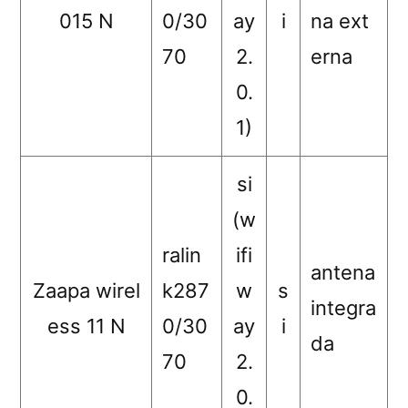
015 N
0/30
ay
i
na ext
70
2.
erna
0.
1)
si
(w
ralin
ifi
antena
Zaapa wirel
k287
w
s
integra
ess 11 N
0/30
ay
i
da
70
2.
0.