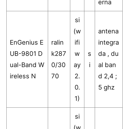
erna
si
(w
antena
EnGenius E
ralin
ifi
integra
UB-9801 D
k287
w
s
da , du
ual-Band W
0/30
ay
i
al ban
ireless N
70
2.
d 2,4 ;
0.
5 ghz
1)
si
(w