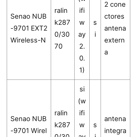
2 cone
ralin
ifi
Senao NUB
ctores
k287
w
s
-9701 EXT2
antena
0/30
ay
i
Wireless-N
extern
70
2.
a
0.
1)
si
(w
ralin
ifi
Senao NUB
antena
k287
w
s
-9701 Wirel
integra
0/30
ay
i