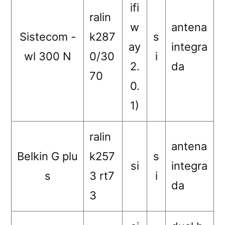
ifi
ralin
w
antena
Sistecom -
k287
s
ay
integra
wl 300 N
0/30
i
2.
da
70
0.
1)
ralin
antena
Belkin G plu
k257
s
si
integra
s
3 rt7
i
da
3