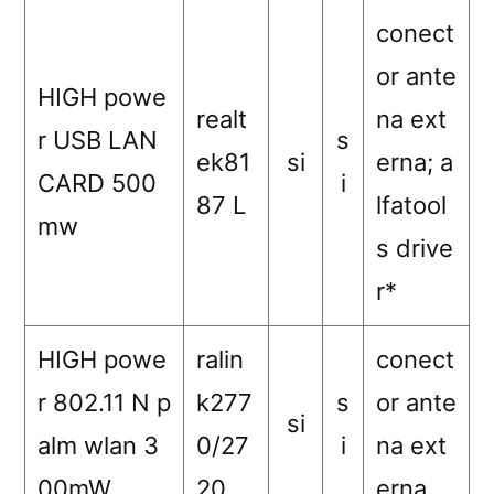
conect
or ante
HIGH powe
realt
na ext
r USB LAN
s
ek81
si
erna; a
CARD 500
i
87 L
lfatool
mw
s drive
r*
HIGH powe
ralin
conect
r 802.11 N p
k277
s
or ante
si
alm wlan 3
0/27
i
na ext
00mW
20
erna