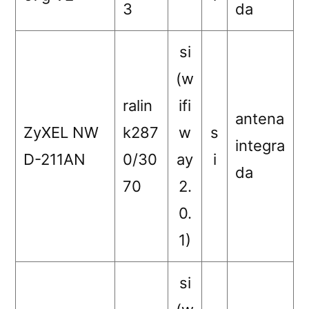
3
da
si
(w
ralin
ifi
antena
ZyXEL NW
k287
w
s
integra
D-211AN
0/30
ay
i
da
70
2.
0.
1)
si