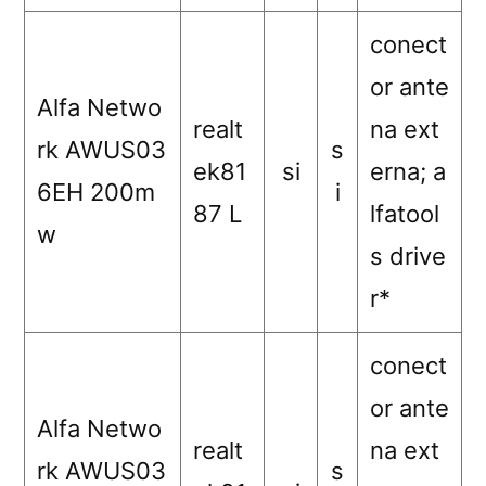
conect
or ante
Alfa Netwo
realt
na ext
rk AWUS03
s
ek81
si
erna; a
6EH 200m
i
87 L
lfatool
w
s drive
r*
conect
or ante
Alfa Netwo
realt
na ext
rk AWUS03
s