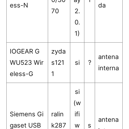
ess-N
da
70
2.
0.
1)
IOGEAR G
zyda
antena
WU523 Wir
s121
si
?
interna
eless-G
1
si
(w
Siemens Gi
ralin
ifi
antena
gaset USB
k287
w
s