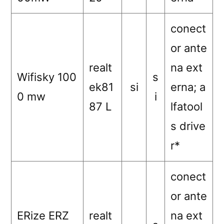
conect
or ante
realt
na ext
Wifisky 100
s
ek81
si
erna; a
0 mw
i
87 L
lfatool
s drive
r*
conect
or ante
ERize ERZ
realt
na ext