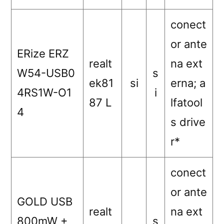
conect
or ante
ERize ERZ
realt
na ext
W54-USB0
s
ek81
si
erna; a
4RS1W-O1
i
87 L
lfatool
4
s drive
r*
conect
or ante
GOLD USB
realt
na ext
800mW +
s