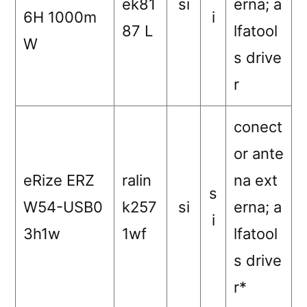
ek81
si
erna; a
6H 1000m
i
87 L
lfatool
W
s drive
r
conect
or ante
eRize ERZ
ralin
na ext
s
W54-USB0
k257
si
erna; a
i
3h1w
1wf
lfatool
s drive
r*