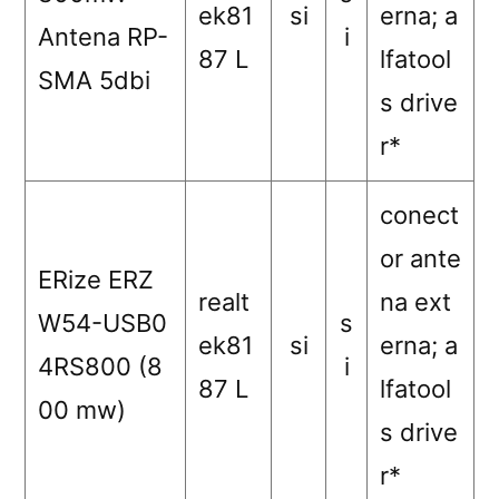
ek81
si
erna; a
Antena RP-
i
87 L
lfatool
SMA 5dbi
s drive
r*
conect
or ante
ERize ERZ
realt
na ext
W54-USB0
s
ek81
si
erna; a
4RS800 (8
i
87 L
lfatool
00 mw)
s drive
r*