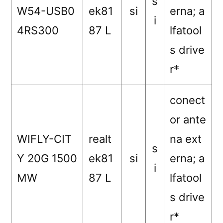
s
W54-USB0
ek81
si
erna; a
i
4RS300
87 L
lfatool
s drive
r*
conect
or ante
WIFLY-CIT
realt
na ext
s
Y 20G 1500
ek81
si
erna; a
i
MW
87 L
lfatool
s drive
r*