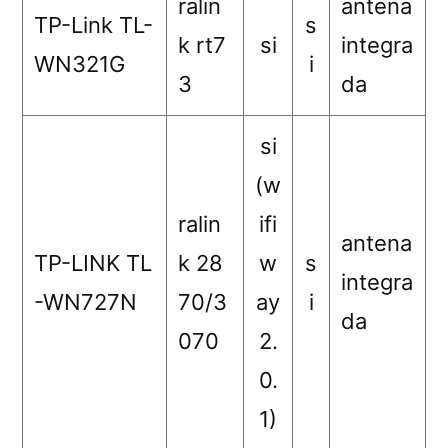
ralin
antena
TP-Link TL-
s
k rt7
si
integra
WN321G
i
3
da
si
(w
ralin
ifi
antena
TP-LINK TL
k 28
w
s
integra
-WN727N
70/3
ay
i
da
070
2.
0.
1)