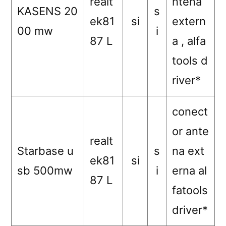
realt
ntena
KASENS 20
s
ek81
si
extern
00 mw
i
87 L
a , alfa
tools d
river*
conect
or ante
realt
Starbase u
s
na ext
ek81
si
sb 500mw
i
erna al
87 L
fatools
driver*