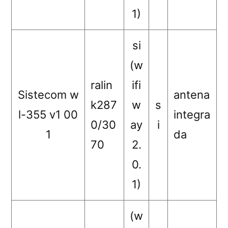
1)
si
(w
ralin
ifi
Sistecom w
antena
k287
w
s
l-355 v1 00
integra
0/30
ay
i
1
da
70
2.
0.
1)
(w