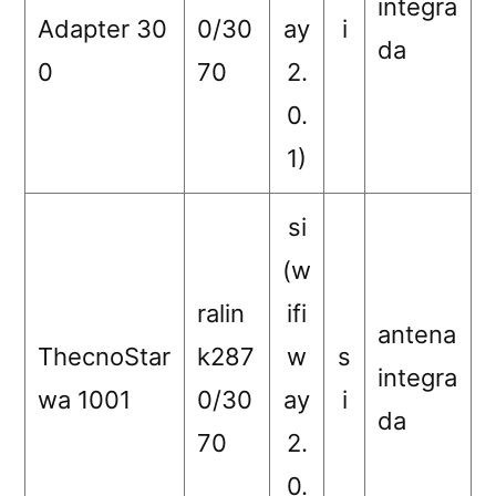
integra
Adapter 30
0/30
ay
i
da
0
70
2.
0.
1)
si
(w
ralin
ifi
antena
ThecnoStar
k287
w
s
integra
wa 1001
0/30
ay
i
da
70
2.
0.