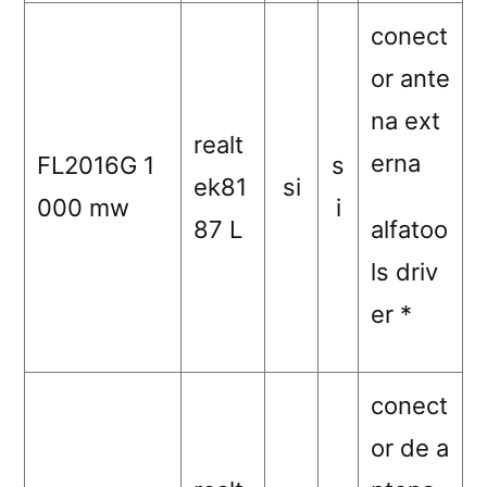
conect
or ante
na ext
realt
erna
FL2016G 1
s
ek81
si
000 mw
i
87 L
alfatoo
ls driv
er *
conect
or de a