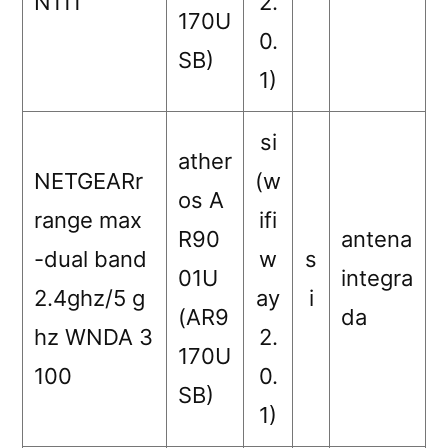
N111
2.
170U
0.
SB)
1)
si
ather
NETGEARr
(w
os A
range max
ifi
R90
antena
-dual band
w
s
01U
integra
2.4ghz/5 g
ay
i
(AR9
da
hz WNDA 3
2.
170U
100
0.
SB)
1)