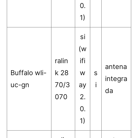
0.
1)
si
(w
ralin
ifi
antena
Buffalo wli-
k 28
w
s
integra
uc-gn
70/3
ay
i
da
070
2.
0.
1)