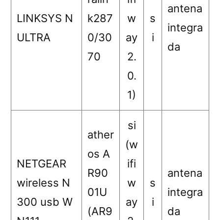
antena
LINKSYS N
k287
w
s
integra
ULTRA
0/30
ay
i
da
70
2.
0.
1)
si
ather
(w
os A
NETGEAR
ifi
R90
antena
wireless N
w
s
01U
integra
300 usb W
ay
i
(AR9
da