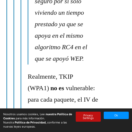
seguro por sí solo
viviendo un tiempo
prestado ya que se
apoya en el mismo
algoritmo RC4 en el
que se apoyó WEP.
Realmente, TKIP
(WPA1)
no es
vulnerable:
para cada paquete, el IV de
48-bit está mezclado con la
Nosotros usamos cookies, Lee
nuestra Política de
Privacy
Ok
Settings
Cookies
para más información.
clave temporal pairwise de
Nuestra
Política de Privacidad,
conforme a las
nuevas leyes europeas.