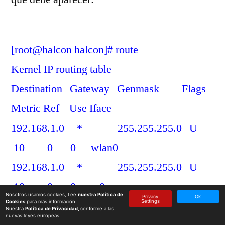
[root@halcon halcon]# route
Kernel IP routing table
Destination Gateway Genmask Flags
Metric Ref Use Iface
192.168.1.0 * 255.255.255.0 U
10 0 0 wlan0
192.168.1.0 * 255.255.255.0 U
10 0 0 ra0
Nosotros usamos cookies, Lee
nuestra Política de
Privacy
Ok
Settings
Cookies
para más información.
default 192.168.1.1 0.0.0.0 UG
Nuestra
Política de Privacidad,
conforme a las
nuevas leyes europeas.