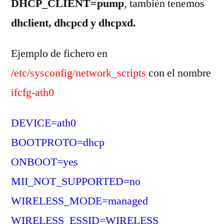
DHCP_CLIENT=pump
, también tenemos
dhclient, dhcpcd y dhcpxd.
Ejemplo de fichero en
/etc/sysconfig/network_scripts
con el nombre
ifcfg-ath0
DEVICE=ath0
BOOTPROTO=dhcp
ONBOOT=yes
MII_NOT_SUPPORTED=no
WIRELESS_MODE=managed
WIRELESS_ESSID=WIRELESS