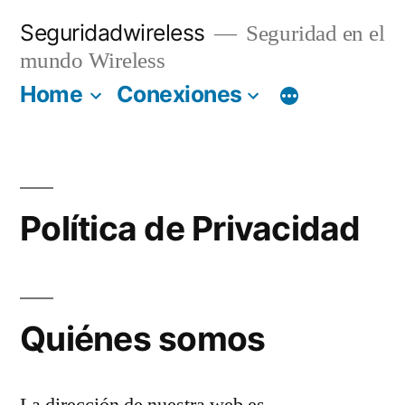
Saltar
Seguridadwireless
Seguridad en el
al
mundo Wireless
contenido
Home
Conexiones
Política de Privacidad
Quiénes somos
La dirección de nuestra web es