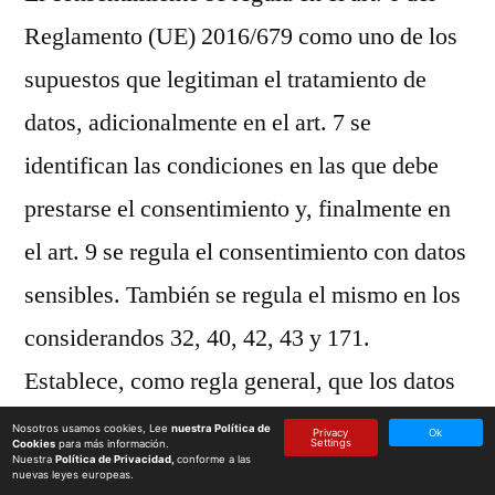
Reglamento (UE) 2016/679 como uno de los
supuestos que legitiman el tratamiento de
datos, adicionalmente en el art. 7 se
identifican las condiciones en las que debe
prestarse el consentimiento y, finalmente en
el art. 9 se regula el consentimiento con datos
sensibles. También se regula el mismo en los
considerandos 32, 40, 42, 43 y 171.
Establece, como regla general, que los datos
personales deben ser tratados con el
Nosotros usamos cookies, Lee
nuestra Política de
Privacy
Ok
Settings
Cookies
para más información.
consentimiento del interesado, pero admite
Nuestra
Política de Privacidad,
conforme a las
nuevas leyes europeas.